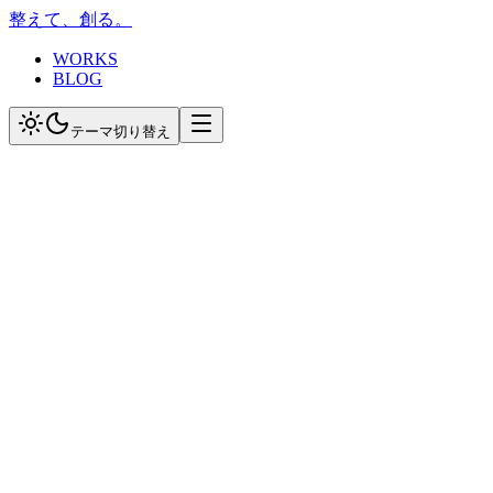
整えて、創る。
WORKS
BLOG
テーマ切り替え
プロフィール
Tatsuya Yamakawa
ブログ運営者 / 整体師
身体を整え、思考を整え、コードを書く。日常の気づき、技
術の学び、そして創造のプロセスを発信しています。
お問い合わせは当整体サロンのお問い合わせフォームからお
願い致します。