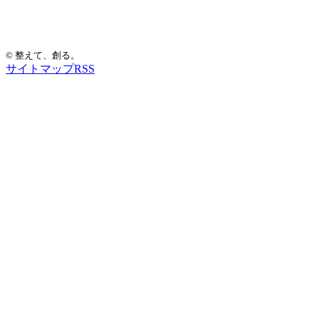
手もみ整体 癒眠
© 整えて、創る。
サイトマップ
RSS