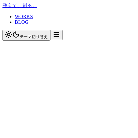
整えて、創る。
WORKS
BLOG
テーマ切り替え
プロフィール
Tatsuya Yamakawa
ブログ運営者 / 整体師
身体を整え、思考を整え、コードを書く。日常の気づき、技
術の学び、そして創造のプロセスを発信しています。
お問い合わせは当整体サロンのお問い合わせフォームからお
願い致します。