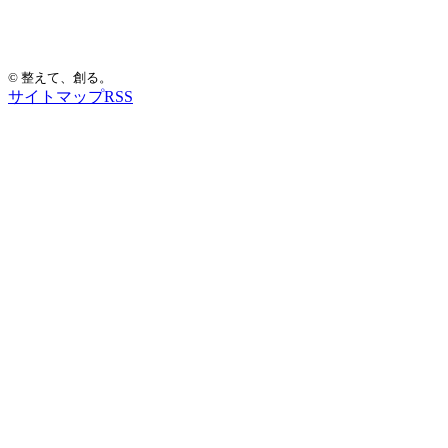
手もみ整体 癒眠
© 整えて、創る。
サイトマップ
RSS