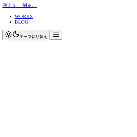
整えて、創る。
WORKS
BLOG
テーマ切り替え
プロフィール
Tatsuya Yamakawa
ブログ運営者 / 整体師
身体を整え、思考を整え、コードを書く。日常の気づき、技
お問い合わせは当整体サロンのお問い合わせフォームからお
手もみ整体 癒眠