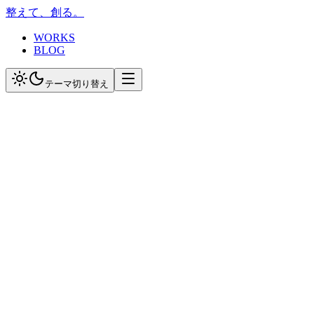
整えて、創る。
WORKS
BLOG
テーマ切り替え
ホーム
記事一覧
クイックルワイパー vs ウェーブ ハンディワイパー 
日常
クイックルワイパー vs ウ